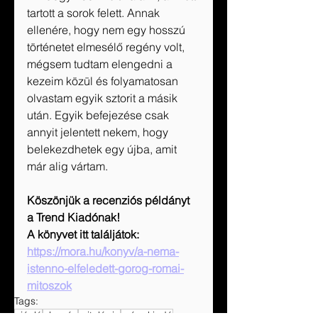
tartott a sorok felett. Annak 
ellenére, hogy nem egy hosszú 
történetet elmesélő regény volt, 
mégsem tudtam elengedni a 
kezeim közül és folyamatosan 
olvastam egyik sztorit a másik 
után. Egyik befejezése csak 
annyit jelentett nekem, hogy 
belekezdhetek egy újba, amit 
már alig vártam.
Köszönjük a recenziós példányt 
a Trend Kiadónak!
A könyvet itt találjátok: 
https://mora.hu/konyv/a-nema-
istenno-elfeledett-gorog-romai-
mitoszok
Tags:
ajánló
olvasás
mitológia
móra kiadó