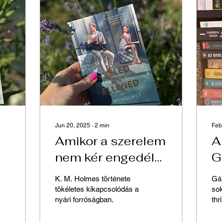
Jun 20, 2025
∙
2
min
Feb
Amikor a szerelem
A
nem kér engedélyt
G
– K. M. Holmes:
C
K. M. Holmes története
Gá
ő
Veled vagy
v
tökéletes kikapcsolódás a
sok
nyári forróságban.
thri
ellened