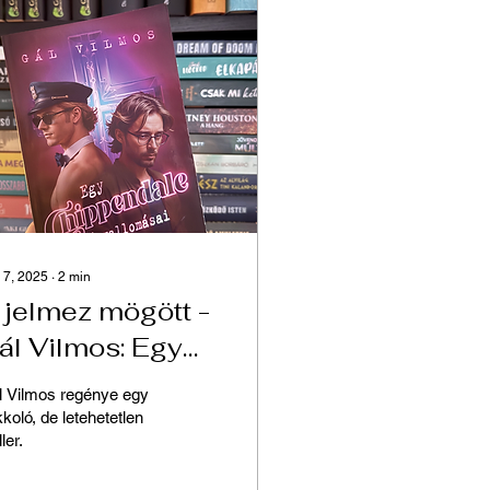
 7, 2025
∙
2
min
 jelmez mögött -
ál Vilmos: Egy
hippendale fiú
l Vilmos regénye egy
allomásai
koló, de letehetetlen
ller.