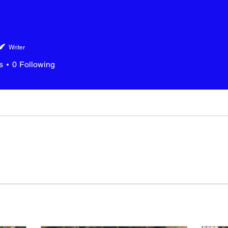
Writer
s
0
Following