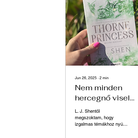
Jun 26, 2025
∙
2
min
Nem minden
hercegnő visel
tiarát - L. J. Shen:
L. J. Shentől
Megtört hercegn
megszoktam, hogy
izgalmas témákhoz nyúl a
regényeiben, így ezt a
kötetet is nagyon vártam.