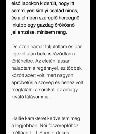
első lapokon kiderült, hogy itt 
semmilyen királyi család nincs, 
és a címben szereplő hercegnő 
inkább egy gazdag örökösnő 
jellemzése, mintsem rang.
De ezen hamar túljutottam és pár 
fejezet után bele is rázódtam a 
történetbe. Az elején lassan 
haladtam a regénnyel, ez többek 
között azért volt, mert nagyon 
apróbetűs a szöveg és nehéz volt 
megtalálni a sorokat, az amúgy 
kiváló látásommal. 
Hallie karakterét kedveltem meg 
a legjobban. Női főszereplőhöz 
méltóan L. J. Shen érdekes 