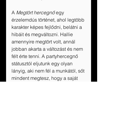
A 
Megtört hercegnő
 egy 
érzelemdús történet, ahol legtöbb 
karakter képes fejlődni, belátni a 
hibáit és megváltozni. Hallie 
amennyire megtört volt, annál 
jobban akarta a változást és nem 
félt érte tenni. A partyhercegnő 
státusztól eljutunk egy olyan 
lányig, aki nem fél a munkától, sőt 
mindent megtesz, hogy a saját 
élete felett, csak ő maga 
rendelkezzen.
Köszönjük a recenziós példányt 
az Álomgyár Kiadónak!
A könyvet itt 