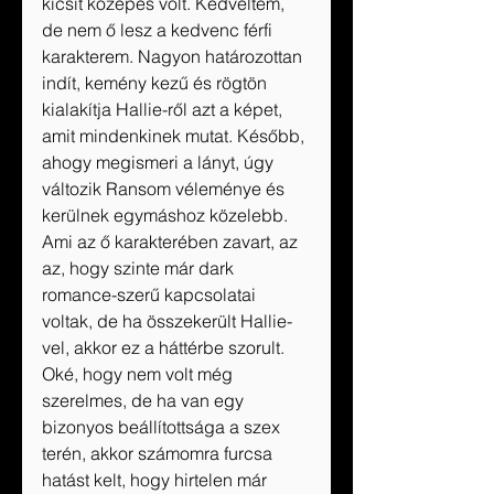
kicsit közepes volt. Kedveltem, 
de nem ő lesz a kedvenc férfi 
karakterem. Nagyon határozottan 
indít, kemény kezű és rögtön 
kialakítja Hallie-ről azt a képet, 
amit mindenkinek mutat. Később, 
ahogy megismeri a lányt, úgy 
változik Ransom véleménye és 
kerülnek egymáshoz közelebb. 
Ami az ő karakterében zavart, az 
az, hogy szinte már dark 
romance-szerű kapcsolatai 
voltak, de ha összekerült Hallie-
vel, akkor ez a háttérbe szorult. 
Oké, hogy nem volt még 
szerelmes, de ha van egy 
bizonyos beállítottsága a szex 
terén, akkor számomra furcsa 
hatást kelt, hogy hirtelen már 