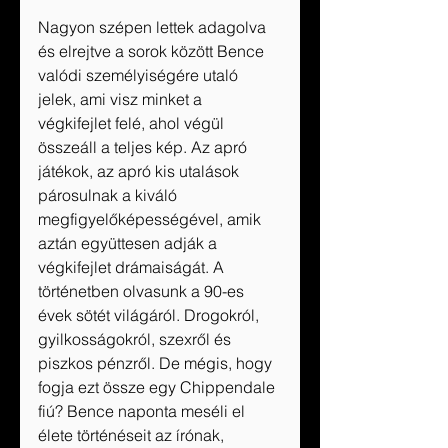
Nagyon szépen lettek adagolva 
és elrejtve a sorok között Bence 
valódi személyiségére utaló 
jelek, ami visz minket a 
végkifejlet felé, ahol végül 
összeáll a teljes kép. Az apró 
játékok, az apró kis utalások 
párosulnak a kiváló 
megfigyelőképességével, amik 
aztán együttesen adják a 
végkifejlet drámaiságát. A 
történetben olvasunk a 90-es 
évek sötét világáról. Drogokról, 
gyilkosságokról, szexről és 
piszkos pénzről. De mégis, hogy 
fogja ezt össze egy Chippendale 
fiú? Bence naponta meséli el 
élete történéseit az írónak, 