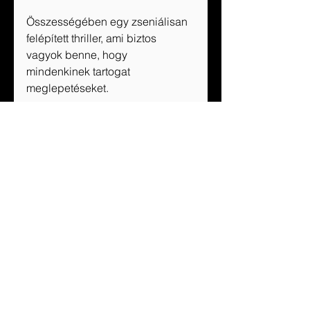
Összességében egy zseniálisan 
felépített thriller, ami biztos 
vagyok benne, hogy 
mindenkinek tartogat 
meglepetéseket. 
Köszönjük az Eleven Kiadónak a 
recenziós példányt és a 
felejthetetlen könyvbemutatót!
Tags:
irodalom
ajánló
könyv
olvasás
regény
Eleven Kiadó
thriller
Értékelés