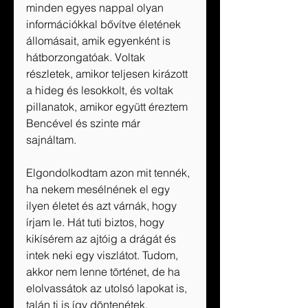
minden egyes nappal olyan 
információkkal bővítve életének 
állomásait, amik egyenként is 
hátborzongatóak. Voltak 
részletek, amikor teljesen kirázott 
a hideg és lesokkolt, és voltak 
pillanatok, amikor együtt éreztem 
Bencével és szinte már 
sajnáltam. 
Elgondolkodtam azon mit tennék, 
ha nekem mesélnének el egy 
ilyen életet és azt várnák, hogy 
írjam le. Hát tuti biztos, hogy 
kikísérem az ajtóig a drágát és 
intek neki egy viszlátot. Tudom, 
akkor nem lenne történet, de ha 
elolvassátok az utolsó lapokat is, 
talán ti is így döntenétek.