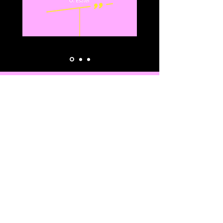
SZELLEMES LÁNYOK KÖNYVES PODCAST
APPLE PODCASTS
SPOTIFY
PODCAST.HU
ATALON.HU
SZELLEMES SZTORIK PODCAST
APPLE PODCASTS