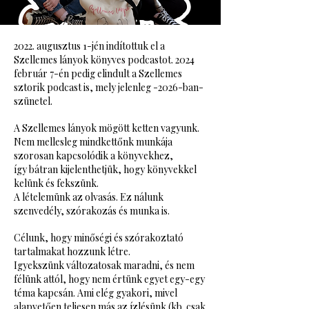
2022. augusztus 1-jén indítottuk el a
Szellemes lányok könyves podcastot. 2024
február 7-én pedig elindult a Szellemes
sztorik podcast is, mely jelenleg -2026-ban-
szünetel.
A Szellemes lányok mögött ketten vagyunk.
Nem mellesleg mindkettőnk munkája
szorosan kapcsolódik a könyvekhez,
így bátran kijelenthetjük, hogy könyvekkel
kelünk és fekszünk.
A lételemünk az olvasás. Ez nálunk
szenvedély, szórakozás és munka is.
Célunk, hogy minőségi és szórakoztató
tartalmakat hozzunk létre.
Igyekszünk változatosak maradni, és nem
félünk attól, hogy nem értünk egyet egy-egy
téma kapcsán. Ami elég gyakori, mivel
alapvetően teljesen más az ízlésünk (kb. csak