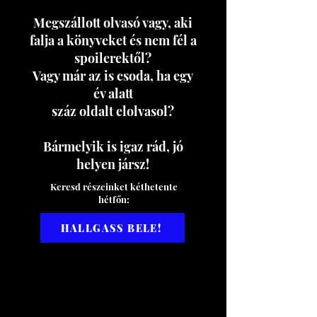
Megszállott olvasó vagy, aki
falja a könyveket és nem fél a
spoilerektől?
Vagy már az is csoda, ha egy
év alatt
száz oldalt elolvasol?
Bármelyik is igaz rád, jó
helyen jársz!
Keresd részeinket kéthetente
hétfőn:
HALLGASS BELE!