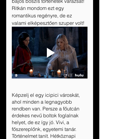
bájos boszis történetek varázsát! 
Ritkán mondom ezt egy 
romantikus regényre, de ez 
valami elképesztően szuper volt! 
Képzelj el egy icipici városkát, 
ahol minden a legnagyobb 
rendben van. Persze a főutcán 
érdekes nevű boltok foglalnak 
helyet, de ez így jó. Vivi, a 
főszereplőnk, egyetemi tanár. 
Történelmet tanít. Hétköznapi 