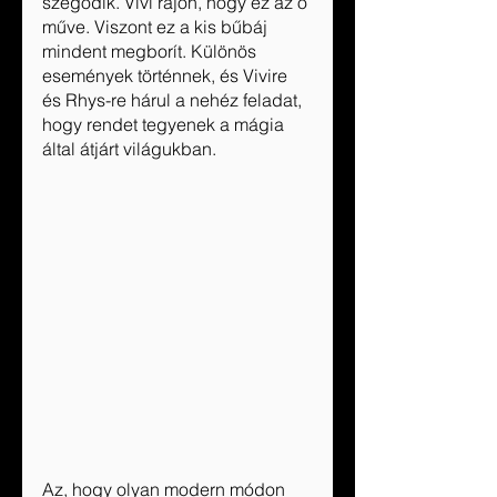
szegődik. Vivi rájön, hogy ez az ő 
műve. Viszont ez a kis bűbáj 
mindent megborít. Különös 
események történnek, és Vivire 
és Rhys-re hárul a nehéz feladat, 
hogy rendet tegyenek a mágia 
által átjárt világukban.
Az, hogy olyan modern módon 