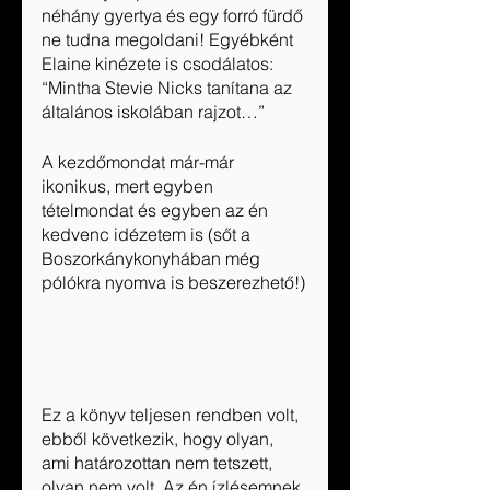
néhány gyertya és egy forró fürdő 
ne tudna megoldani! Egyébként 
Elaine kinézete is csodálatos: 
“Mintha Stevie Nicks tanítana az 
általános iskolában rajzot…”
A kezdőmondat már-már 
ikonikus, mert egyben 
tételmondat és egyben az én 
kedvenc idézetem is (sőt a 
Boszorkánykonyhában még 
pólókra nyomva is beszerezhető!)
Ez a könyv teljesen rendben volt, 
ebből következik, hogy olyan, 
ami határozottan nem tetszett, 
olyan nem volt. Az én ízlésemnek 