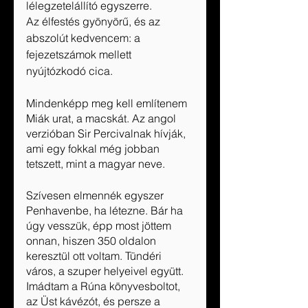
lélegzetelállító egyszerre.
Az élfestés gyönyörű, és az 
abszolút kedvencem: a 
fejezetszámok mellett 
nyújtózkodó cica.
Mindenképp meg kell említenem 
Miák urat, a macskát. Az angol 
verzióban Sir Percivalnak hívják, 
ami egy fokkal még jobban 
tetszett, mint a magyar neve.
Szívesen elmennék egyszer 
Penhavenbe, ha létezne. Bár ha 
úgy vesszük, épp most jöttem 
onnan, hiszen 350 oldalon 
keresztül ott voltam. Tündéri 
város, a szuper helyeivel együtt. 
Imádtam a Rúna könyvesboltot, 
az Üst kávézót, és persze a 