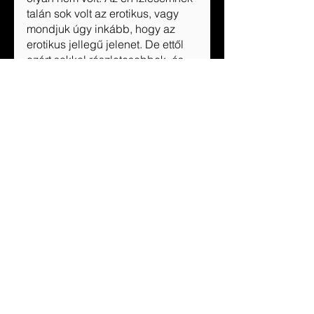
talán sok volt az erotikus, vagy 
mondjuk úgy inkább, hogy az 
erotikus jellegű jelenet. De ettől 
azért sokkal részletesebbek, és 
hosszabbak is akadnak jócskán. 
Úgyhogy nem panaszkodom!
https://www.youtube.com/watch?
v=nyx4PwyLfEI&t=1440s&ab_channel
=Anastasia
Ha szereted a boszorkányos 
történeteket, amiben épp csak 
egy cseppnyi paranormális 
vonulat van, és inkább bájosan 
boszis, akkor ez neked való! De 