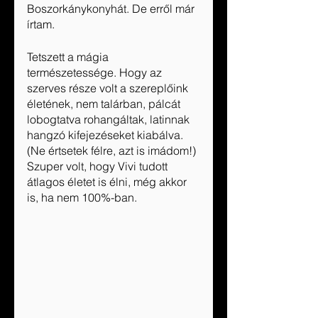
Boszorkánykonyhát. De erről már 
írtam. 
Tetszett a mágia 
természetessége. Hogy az 
szerves része volt a szereplőink 
életének, nem talárban, pálcát 
lobogtatva rohangáltak, latinnak 
hangzó kifejezéseket kiabálva. 
(Ne értsetek félre, azt is imádom!) 
Szuper volt, hogy Vivi tudott 
átlagos életet is élni, még akkor 
is, ha nem 100%-ban.