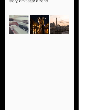
story, amit átjár a zene.