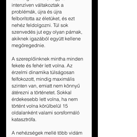
intenzíven váltakoztak a 
problémák, újra és újra 
felborította az életüket, és ezt 
nehéz feldolgozni. Túl sok 
szenvedés jut egy olyan párnak, 
akiknek igazából együtt kellene 
megöregednie.
A szereplőinknek mintha minden 
fekete és fehér lett volna. Az 
érzelmi dinamika túlságosan 
felfokozott, mindig maximális 
szinten van, emiatt nem könnyű 
átérezni a történetet. Sokkal 
érdekesebb lett volna, ha nem 
történt volna körülbelül 15 
oldalanként valami sorsformáló 
katasztrófa.
A nehézségek mellé több vidám 