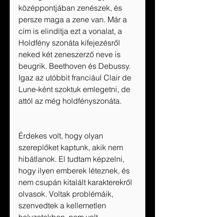
középpontjában zenészek, és 
persze maga a zene van. Már a 
cím is elindítja ezt a vonalat, a 
Holdfény szonáta kifejezésről 
neked két zeneszerző neve is 
beugrik. Beethoven és Debussy. 
Igaz az utóbbit franciául Clair de 
Lune-ként szoktuk emlegetni, de 
attól az még holdfényszonáta. 
Érdekes volt, hogy olyan 
szereplőket kaptunk, akik nem 
hibátlanok. El tudtam képzelni, 
hogy ilyen emberek léteznek, és 
nem csupán kitalált karakterekről 
olvasok. Voltak problémáik, 
szenvedtek a kellemetlen 
helyzetekben, nem volt 