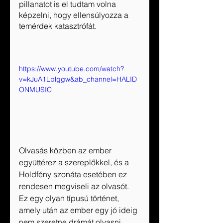
pillanatot is el tudtam volna 
képzelni, hogy ellensúlyozza a 
temérdek katasztrófát.
https://www.youtube.com/watch?
v=kJuA1Lplggw&ab_channel=HALID
ONMUSIC
Olvasás közben az ember 
együttérez a szereplőkkel, és a 
Holdfény szonáta esetében ez 
rendesen megviseli az olvasót. 
Ez egy olyan típusú történet, 
amely után az ember egy jó ideig 
nem szeretne drámát olvasni, 