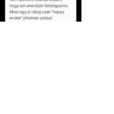
hogy ezt sikerüljön feldolgoznia. 
Most egy jó ideig csak "happy 
endek" jöhetnek szóba!
Köszönjük a kötetet az Álomgyár 
kiadónak! 
A könyvet itt találjátok: 
https://alomgyar.hu/konyv/holdfe
ny-szonata-mielott-elmentel?
aff=GM001