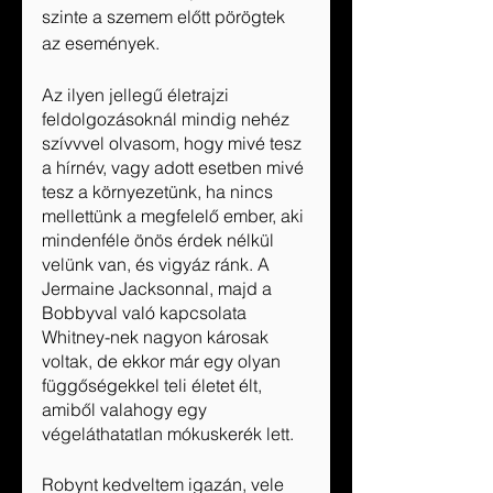
szinte a szemem előtt pörögtek 
az események.
Az ilyen jellegű életrajzi 
feldolgozásoknál mindig nehéz 
szívvvel olvasom, hogy mivé tesz 
a hírnév, vagy adott esetben mivé 
tesz a környezetünk, ha nincs 
mellettünk a megfelelő ember, aki 
mindenféle önös érdek nélkül 
velünk van, és vigyáz ránk. A 
Jermaine Jacksonnal, majd a 
Bobbyval való kapcsolata 
Whitney-nek nagyon károsak 
voltak, de ekkor már egy olyan 
függőségekkel teli életet élt, 
amiből valahogy egy 
végeláthatatlan mókuskerék lett. 
Robynt kedveltem igazán, vele 