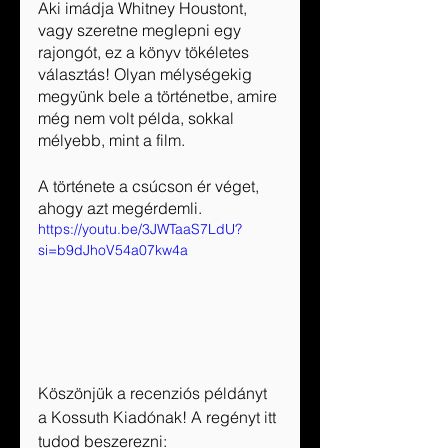
Aki imádja Whitney Houstont, 
vagy szeretne meglepni egy 
rajongót, ez a könyv tökéletes 
választás! Olyan mélységekig 
megyünk bele a történetbe, amire 
még nem volt példa, sokkal 
mélyebb, mint a film.
A története a csúcson ér véget, 
ahogy azt megérdemli.
https://youtu.be/3JWTaaS7LdU?
si=b9dJhoV54a07kw4a
Köszönjük a recenziós példányt 
a Kossuth Kiadónak! A regényt itt 
tudod beszerezni: 