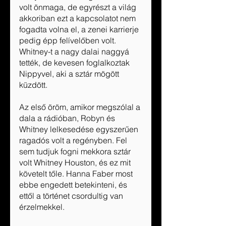
volt önmaga, de egyrészt a világ 
akkoriban ezt a kapcsolatot nem 
fogadta volna el, a zenei karrierje 
pedig épp felívelőben volt. 
Whitney-t a nagy dalai naggyá 
tették, de kevesen foglalkoztak 
Nippyvel, aki a sztár mögött 
küzdött. 
Az első öröm, amikor megszólal a 
dala a rádióban, Robyn és 
Whitney lelkesedése egyszerűen 
ragadós volt a regényben. Fel 
sem tudjuk fogni mekkora sztár 
volt Whitney Houston, és ez mit 
követelt tőle. Hanna Faber most 
ebbe engedett betekinteni, és 
ettől a történet csordultig van 
érzelmekkel.