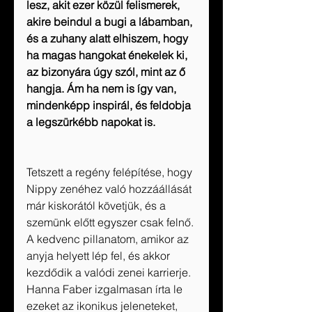
lesz, akit ezer közül felismerek, 
akire beindul a bugi a lábamban, 
és a zuhany alatt elhiszem, hogy 
ha magas hangokat énekelek ki, 
az bizonyára úgy szól, mint az ő 
hangja. Ám ha nem is így van, 
mindenképp inspirál, és feldobja 
a legszürkébb napokat is.
Tetszett a regény felépítése, hogy 
Nippy zenéhez való hozzáállását 
már kiskorától követjük, és a 
szemünk előtt egyszer csak felnő. 
A kedvenc pillanatom, amikor az 
anyja helyett lép fel, és akkor 
kezdődik a valódi zenei karrierje. 
Hanna Faber izgalmasan írta le 
ezeket az ikonikus jeleneteket, 