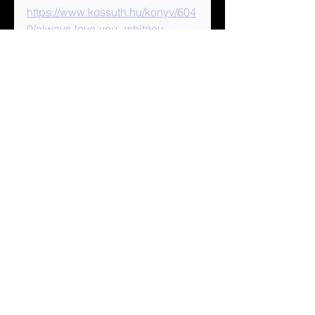
https://www.kossuth.hu/konyv/604
0/always-love-you--whitney-
houston
Könyvajánló
See All
Recent Posts