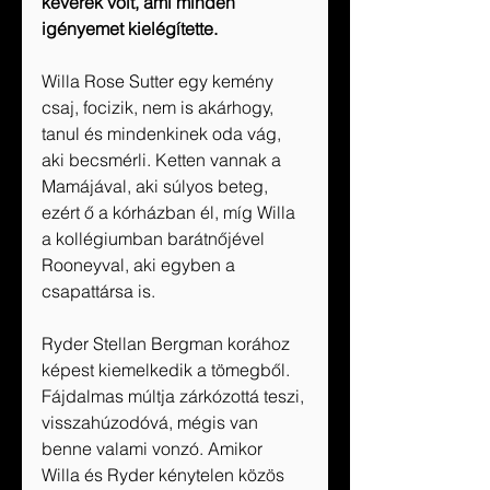
keverék volt, ami minden 
igényemet kielégítette.
Willa Rose Sutter egy kemény 
csaj, focizik, nem is akárhogy, 
tanul és mindenkinek oda vág, 
aki becsmérli. Ketten vannak a 
Mamájával, aki súlyos beteg, 
ezért ő a kórházban él, míg Willa 
a kollégiumban barátnőjével 
Rooneyval, aki egyben a 
csapattársa is. 
Ryder Stellan Bergman korához 
képest kiemelkedik a tömegből. 
Fájdalmas múltja zárkózottá teszi, 
visszahúzodóvá, mégis van 
benne valami vonzó. Amikor 
Willa és Ryder kénytelen közös 