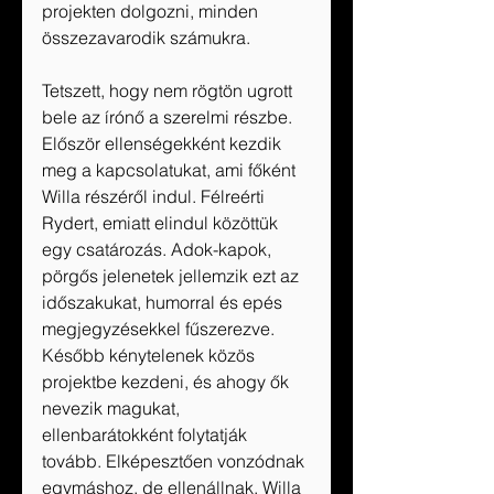
projekten dolgozni, minden 
összezavarodik számukra. 
Tetszett, hogy nem rögtön ugrott 
bele az írónő a szerelmi részbe. 
Először ellenségekként kezdik 
meg a kapcsolatukat, ami főként 
Willa részéről indul. Félreérti 
Rydert, emiatt elindul közöttük 
egy csatározás. Adok-kapok, 
pörgős jelenetek jellemzik ezt az 
időszakukat, humorral és epés 
megjegyzésekkel fűszerezve. 
Később kénytelenek közös 
projektbe kezdeni, és ahogy ők 
nevezik magukat, 
ellenbarátokként folytatják 
tovább. Elképesztően vonzódnak 
egymáshoz, de ellenállnak. Willa 