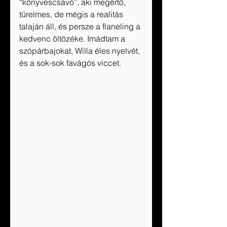
“könyvescsávó”, aki megértő, 
türelmes, de mégis a realitás 
talaján áll, és persze a flaneling a 
kedvenc öltözéke. Imádtam a 
szópárbajokat, Willa éles nyelvét, 
és a sok-sok favágós viccet. 