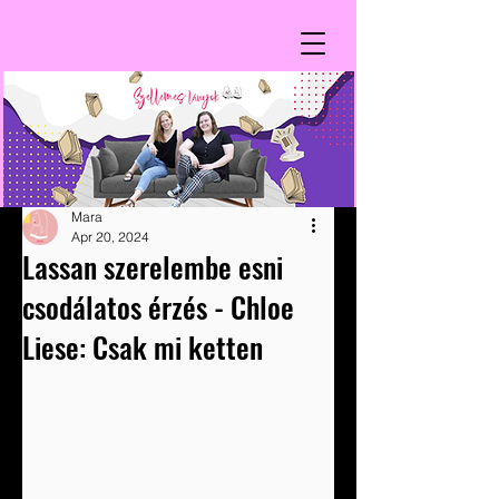
Mara
Apr 20, 2024
Lassan szerelembe esni
csodálatos érzés - Chloe
Liese: Csak mi ketten