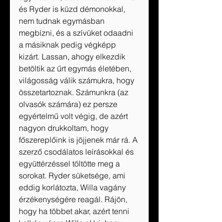
és Ryder is küzd démonokkal, 
nem tudnak egymásban 
megbízni, és a szívüket odaadni 
a másiknak pedig végképp 
kizárt. Lassan, ahogy elkezdik 
betöltik az űrt egymás életében, 
világosság válik számukra, hogy 
összetartoznak. Számunkra (az 
olvasók számára) ez persze 
egyértelmű volt végig, de azért 
nagyon drukkoltam, hogy 
főszereplőink is jöjjenek már rá. A 
szerző csodálatos leírásokkal és 
együttérzéssel töltötte meg a 
sorokat. Ryder süketsége, ami 
eddig korlátozta, Willa vagány 
érzékenységére reagál. Rájön, 
hogy ha többet akar, azért tenni 