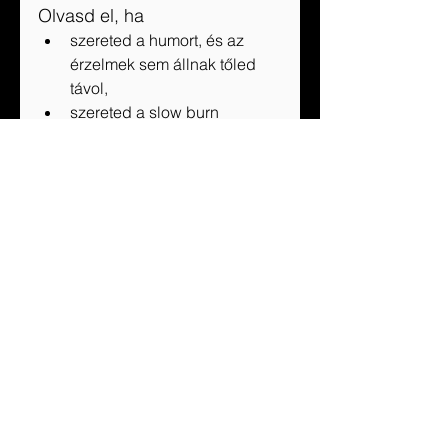
Olvasd el, ha 
szereted a humort, és az 
érzelmek sem állnak tőled 
távol,
szereted a slow burn 
románcot,
egy komplex regényt 
szeretnél olvasni.
Ui: Remélem a többi Bergman 
fivér életébe is beleláthatunk, 
engem kíváncsivá tettek! ;)
Köszönjük a recenziós példányt 
a Kossuth Kiadónak! 
A könyvet itt 
be tudod szerezni.
Értékelés