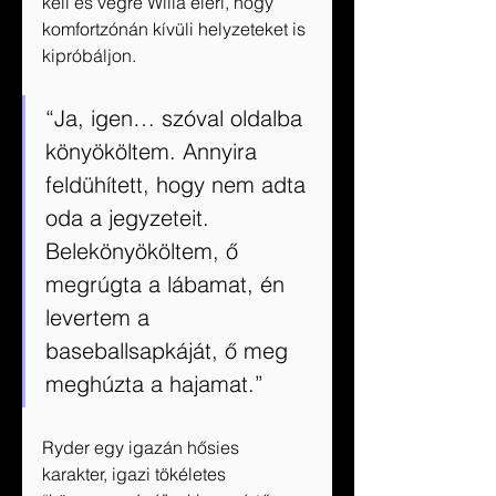
kell és végre Willa eléri, hogy 
komfortzónán kívüli helyzeteket is 
kipróbáljon.
“Ja, igen… szóval oldalba 
könyököltem. Annyira 
feldühített, hogy nem adta 
oda a jegyzeteit. 
Belekönyököltem, ő 
megrúgta a lábamat, én 
levertem a 
baseballsapkáját, ő meg 
meghúzta a hajamat.”
Ryder egy igazán hősies 
karakter, igazi tökéletes 