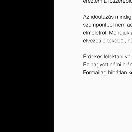
éreztem a főszereplő
Az időutazás mindig 
szempontból nem ad
elméletről. Mondjuk a
élvezeti értékéből, 
Érdekes lélektani vo
Ez hagyott némi hián
Formailag hibátlan k