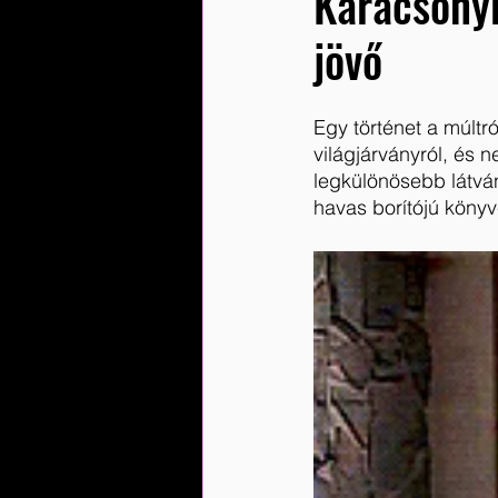
Karácsonyi
jövő
Egy történet a múltról
világjárványról, és 
legkülönösebb látván
havas borítójú könyv