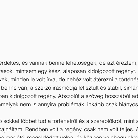
 érdekes, és vannak benne lehetőségek, de azt éreztem,
lvasok, mintsem egy kész, alaposan kidolgozott regényt
k, minden le volt írva, de nehéz volt átérezni a történé
benne van, a szerző írásmódja letisztult és stabil, simán
an kidolgozott regény. Abszolút a szöveg hosszából a
melyek nem is annyira problémák, inkább csak hiányo
 sokkal többet tud a történetről és a szereplőkről, mint
 sajnáltam. Rendben volt a regény, csak nem volt teljes. A
ha magától megoldódott volna, és közben valahogy elve