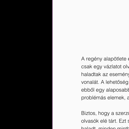
A regény alapötlete
csak egy vázlatot o
haladtak az eseménye
vonalát. A lehetőség 
ebből egy alaposabb
problémás elemek, a
Biztos, hogy a szerző
olvasók elé tárt. Ezt
haladt, minden mint