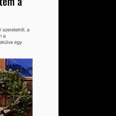
ttem a
i szeretetről, a 
m a 
ekülve egy 