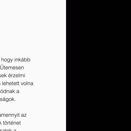
 hogy inkább 
. Ütemesen 
sek érzelmi 
 lehetett volna 
dódnak a 
sságok.
 amennyit az 
 történet 
sztek a 