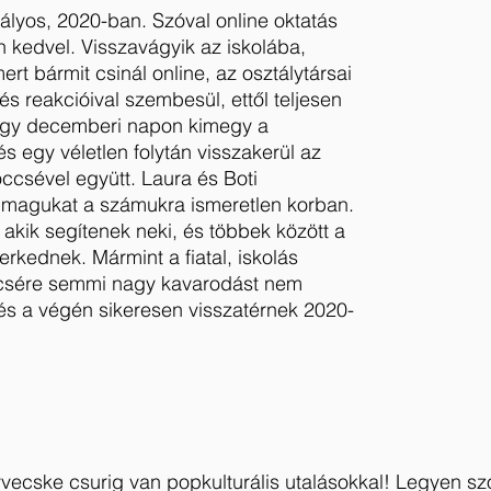
ályos, 2020-ban. Szóval online oktatás 
 kedvel. Visszavágyik az iskolába, 
rt bármit csinál online, az osztálytársai 
és reakcióival szembesül, ettől teljesen 
Egy decemberi napon kimegy a 
s egy véletlen folytán visszakerül az 
csével együtt. Laura és Boti 
i magukat a számukra ismeretlen korban. 
t, akik segítenek neki, és többek között a 
erkednek. Mármint a fiatal, iskolás 
ncsére semmi nagy kavarodást nem 
és a végén sikeresen visszatérnek 2020-
vecske csurig van popkulturális utalásokkal! Legyen szó 