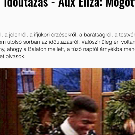
 időutazás - Aux Eliza: Mögö
, a jelenről, a ifjúkori érzésekről, a barátságról, a testvér
nem utolsó sorban az időutazásról. Valószínűleg én volta
y, ahogy a Balaton mellett, a tűző naptól árnyékba men
et olvasok.