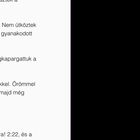
. Nem ütköztek 
m gyanakodott 
egkapargattuk a 
ekkel. Örömmel 
a majd még 
! 2:22, és a 