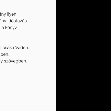
ny ilyen 
ny időutazás 
l a könyv 
s csak röviden. 
bben.
egy szövegben.