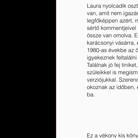
Laura nyolcadik oszt
van, amit nem igazán
legfőképpen azért, me
sértő kommentjeivel 
össze van omolva. 
karácsonyi vásárra, é
1980-as évekbe az öc
igyekeznek feltaláln
Találnak jó fej tinike
szüleikkel is megism
verziójukkal. Szere
okoznak az időben, 
ba.
Ez a vékony kis köny