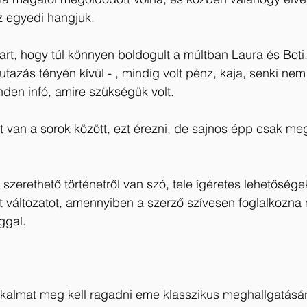
z egyedi hangjuk. 
rt, hogy túl könnyen boldogult a múltban Laura és Boti
tazás tényén kívül - , mindig volt pénz, kaja, senki ne
nden infó, amire szükségük volt.
ott van a sorok között, ezt érezni, de sajnos épp csak m
zerethető történetről van szó, tele ígéretes lehetőség
t változatot, amennyiben a szerző szívesen foglalkozn
ággal.
kalmat meg kell ragadni eme klasszikus meghallgatására