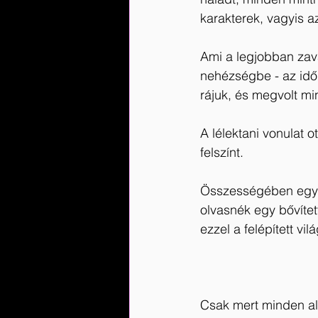
karakterek, vagyis a
Ami a legjobban zava
nehézségbe - az időu
rájuk, és megvolt mi
A lélektani vonulat 
felszínt.
Összességében egy s
olvasnék egy bővítet
ezzel a felépített vil
Csak mert minden al