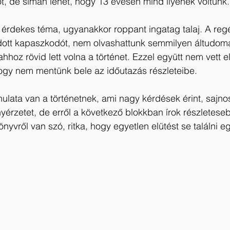
t, de simán lehet, hogy 13 évesen mind ilyenek voltunk.
érdekes téma, ugyanakkor roppant ingatag talaj. A regé
ott kapaszkodót, nem olvashattunk semmilyen áltudomá
hhoz rövid lett volna a történet. Ezzel együtt nem vett e
hogy nem mentünk bele az időutazás részleteibe.
nulata van a történetnek, ami nagy kérdések érint, sajno
yérzetet, de erről a következő blokkban írok részletese
önyvről van szó, ritka, hogy egyetlen elütést se találni 