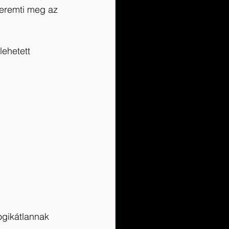
teremti meg az 
lehetett 
ogikátlannak 