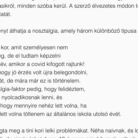
asikról, minden szóba kerül. A szerző élvezetes módon 
atát.
ényt áthatja a nosztalgia, amely három különböző típusa 
 kor, amit személyesen nem 
g, de el tudtam képzelni
év, amikor a covid kifogott rajtunk! 
y jó érzés volt újra belegondolni, 
át, de mára már ez is történelem.
lgia-faktor pedig, hogy felidéztem, 
 nyolcadikosnak lenni, és 
hogy mennyire nehéz lett volna, ha 
ett volna töltenem az általános iskola utolsó évét. 
ta meg a tini kori lelki problémákat. Néha naivnak, és l