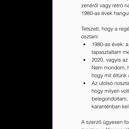
zenéről vagy retró n
1980-as évek hangul
Tetszett, hogy a reg
osztani: 
1980-as évek: a
tapasztaltam me
2020, vagyis az 
Nem mondom, hog
hogy mit éltünk 
Az utolsó noszta
hogy milyen volt
belegondoltam, 
karanténban kell
A szerző ügyesen fog