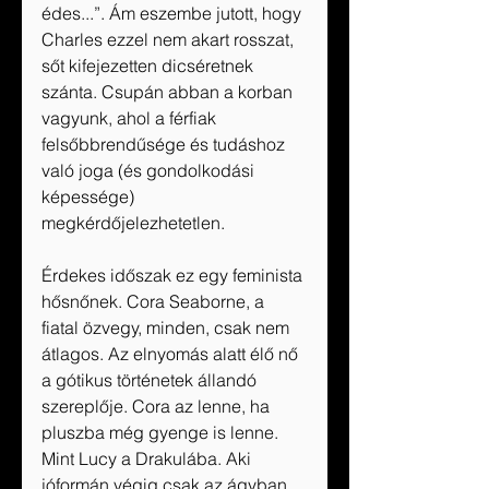
édes...”. Ám eszembe jutott, hogy 
Charles ezzel nem akart rosszat, 
sőt kifejezetten dicséretnek 
szánta. Csupán abban a korban 
vagyunk, ahol a férfiak 
felsőbbrendűsége és tudáshoz 
való joga (és gondolkodási 
képessége) 
megkérdőjelezhetetlen.
Érdekes időszak ez egy feminista 
hősnőnek. Cora Seaborne, a 
fiatal özvegy, minden, csak nem 
átlagos. Az elnyomás alatt élő nő 
a gótikus történetek állandó 
szereplője. Cora az lenne, ha 
pluszba még gyenge is lenne. 
Mint Lucy a Drakulába. Aki 
jóformán végig csak az ágyban 