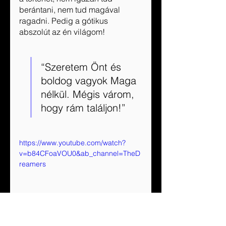
berántani, nem tud magával 
ragadni. Pedig a gótikus 
abszolút az én világom!
“Szeretem Önt és 
boldog vagyok Maga 
nélkül. Mégis várom, 
hogy rám találjon!”
https://www.youtube.com/watch?
v=b84CFoaVOU0&ab_channel=TheD
reamers