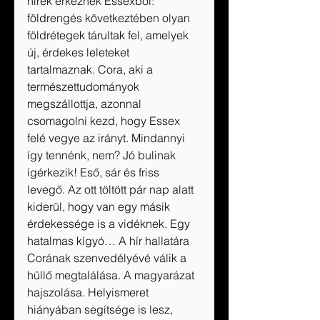
hírek érkeznek Essexből: 
földrengés következtében olyan 
földrétegek tárultak fel, amelyek 
új, érdekes leleteket 
tartalmaznak. Cora, aki a 
természettudományok 
megszállottja, azonnal 
csomagolni kezd, hogy Essex 
felé vegye az irányt. Mindannyi 
így tennénk, nem? Jó bulinak 
ígérkezik! Eső, sár és friss 
levegő. Az ott töltött pár nap alatt 
kiderül, hogy van egy másik 
érdekessége is a vidéknek. Egy 
hatalmas kígyó… A hír hallatára 
Corának szenvedélyévé válik a 
hüllő megtalálása. A magyarázat 
hajszolása. Helyismeret 
hiányában segítsége is lesz, 