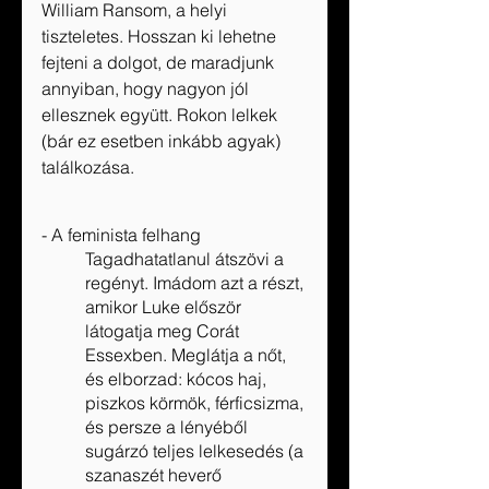
William Ransom, a helyi 
tiszteletes. Hosszan ki lehetne 
fejteni a dolgot, de maradjunk 
annyiban, hogy nagyon jól 
ellesznek együtt. Rokon lelkek 
(bár ez esetben inkább agyak) 
találkozása.
- A feminista felhang
Tagadhatatlanul átszövi a 
regényt. Imádom azt a részt, 
amikor Luke először 
látogatja meg Corát 
Essexben. Meglátja a nőt, 
és elborzad: kócos haj, 
piszkos körmök, férficsizma, 
és persze a lényéből 
sugárzó teljes lelkesedés (a 
szanaszét heverő 