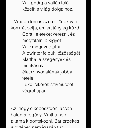
Will pedig a vallás felől 
közelít a világ dolgaihoz.
- Minden fontos szereplőnek van 
konkrét célja, amiért tényleg küzd
Cora: leleteket keresni, és 
megtalálni a kígyót
Will: megnyugtatni 
Aldwinter feldúlt közösségét
Martha: a szegények és 
munkások 
életszínvonalának jobbá 
tétele
Luke: sikeres szívműtétet 
végrehajtani
Az, hogy elképesztően lassan 
halad a regény. Mintha nem 
akarna kibontakozni. Bár érdekes 
a történet, nem igazán tud 