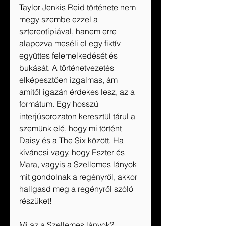
Taylor Jenkis Reid története nem 
megy szembe ezzel a 
sztereotípiával, hanem erre 
alapozva meséli el egy fiktív 
együttes felemelkedését és 
bukását. A történetvezetés 
elképesztően izgalmas, ám 
amitől igazán érdekes lesz, az a 
formátum. Egy hosszú 
interjúsorozaton keresztül tárul a 
szemünk elé, hogy mi történt 
Daisy és a The Six között. Ha 
kíváncsi vagy, hogy Eszter és 
Mara, vagyis a Szellemes lányok 
mit gondolnak a regényről, akkor 
hallgasd meg a regényről szóló 
részüket!
Mi az a Szellemes lányok?