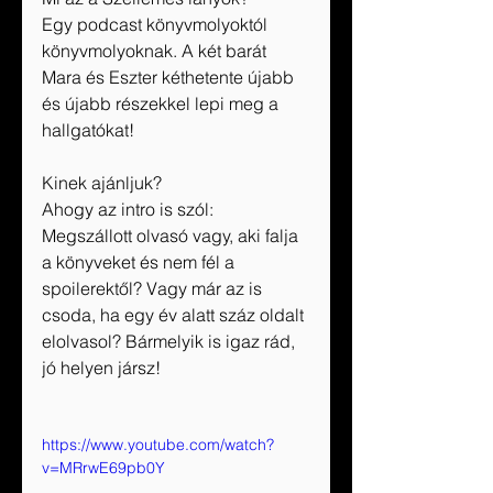
Egy podcast könyvmolyoktól 
könyvmolyoknak. A két barát 
Mara és Eszter kéthetente újabb 
és újabb részekkel lepi meg a 
hallgatókat!
Kinek ajánljuk?
Ahogy az intro is szól: 
Megszállott olvasó vagy, aki falja 
a könyveket és nem fél a 
spoilerektől? Vagy már az is 
csoda, ha egy év alatt száz oldalt 
elolvasol? Bármelyik is igaz rád, 
jó helyen jársz!
https://www.youtube.com/watch?
v=MRrwE69pb0Y