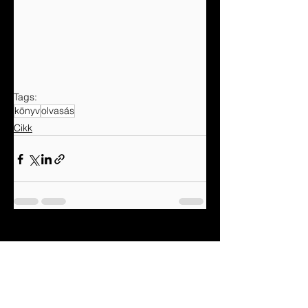
Tags:
könyv
olvasás
Cikk
See All
Recent Posts