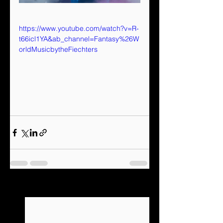
https://www.youtube.com/watch?v=R-
t66icl1YA&ab_channel=Fantasy%26W
orldMusicbytheFiechters
See All
Recent Posts