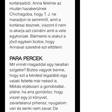
kortársaiból. Anna félelme az 
miután hazakerülnek 
Chichagoba, hogy T. J. ne 
maradjon le semmiről, amit a 
kortársai tesznek, viszont ő nem 
is akarja azt csinálni amit a vele 
egykorúak. Bármerre is alakul a 
jövő egyben biztos, hogy 
Annával szeretné ezt eltölteni.
PARA PERCEK
Mit vinnél magaddal egy lakatlan 
szigetre? Biztos vagyok benne, 
hogy ezt a kérdést legalább egy 
valaki feltette már neked is. 
Mókás eljátszani a gondolattal, 
pláne, ha arra gondolsz, hogy 
viszel egy jó könyvet, 
zavartalanul pihensz, nyugalom 
van és senki nem zavar. De 