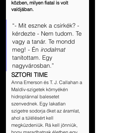
közben, milyen fiatal is volt 
valójában.
“- Mit esznek a csirkék? - 
kérdezte - Nem tudom. Te 
vagy a tanár. Te mondd 
meg! - Én 
irodalmat
tanítottam. Egy 
nagyvárosban.”
SZTORI TIME
Anna Emerson és T. J. Callahan a 
Maldív-szigetek környékén 
hidroplánnal balesetet 
szenvednek. Egy lakatlan 
szigetre sodorja őket az áramlat, 
ahol a túlélésért kell 
megküzdeniük. Rá kell jönniük, 
hogy maradhatnak életben egy 