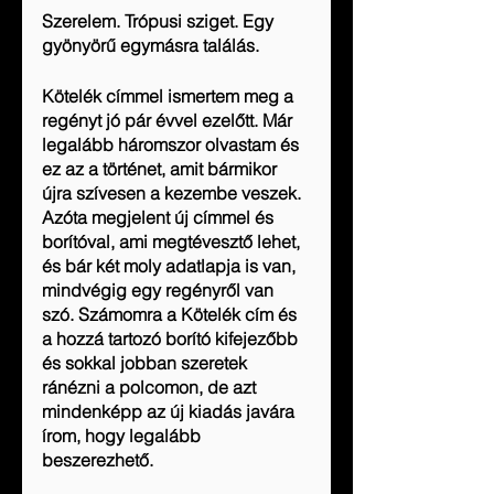
Szerelem. Trópusi sziget. Egy 
gyönyörű egymásra találás. 
Kötelék címmel ismertem meg a 
regényt jó pár évvel ezelőtt. Már 
legalább háromszor olvastam és 
ez az a történet, amit bármikor 
újra szívesen a kezembe veszek. 
Azóta megjelent új címmel és 
borítóval, ami megtévesztő lehet, 
és bár két moly adatlapja is van, 
mindvégig egy regényről van 
szó. Számomra a Kötelék cím és 
a hozzá tartozó borító kifejezőbb 
és sokkal jobban szeretek 
ránézni a polcomon, de azt 
mindenképp az új kiadás javára 
írom, hogy legalább 
beszerezhető.