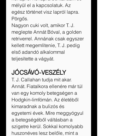
mélyül el a kapcsolatuk. Az 
egész történet visz lapról lapra. 
Pörgős.
Nagyon cuki volt, amikor T. J. 
meglepte Annát Bóval, a golden 
retriverrel. Annának csak egyszer 
kellett megemlítenie, T. J. pedig 
első adandó alkalommal 
teljesítette a vágyát.
JÓCSÁVÓ-VESZÉLY
T. J. Callahan tudja mit akar. 
Annát. Fiatalkora ellenére már túl 
van egy komoly betegségen a 
Hodgkin-limfómán. Az életéből 
kimaradnak a bulizós és 
egyetemi évek. Mire meggyógyul 
a betegségéből váltásban a 
szigetre kerül. Sokkal komolyabb 
huszonéves lesz belőle, mint a 