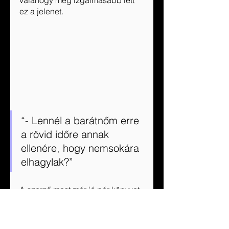
ez a jelenet.
“- Lennél a barátnőm erre 
a rövid időre annak 
ellenére, hogy nemsokára 
elhagylak?”
A szerző most már jó pár könyvet 
a háta mögött tudhat és én 
mindig alig várom, hogy a 
következő könyvét kézbe 