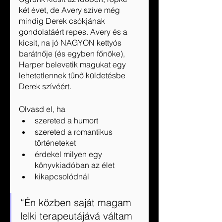
két évet, de Avery szíve még 
mindig Derek csókjának 
gondolatáért repes. Avery és a 
kicsit, na jó NAGYON kettyós 
barátnője (és egyben főnöke), 
Harper belevetik magukat egy 
lehetetlennek tűnő küldetésbe 
Derek szívéért.
Olvasd el, ha
szereted a humort
szereted a romantikus 
történeteket
érdekel milyen egy 
könyvkiadóban az élet
kikapcsolódnál 
“Én közben saját magam 
lelki terapeutájává váltam 