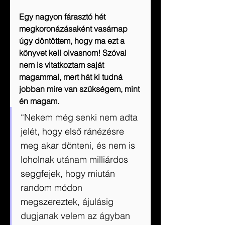
Egy nagyon fárasztó hét 
megkoronázásaként vasárnap 
úgy döntöttem, hogy ma ezt a 
könyvet kell olvasnom! Szóval 
nem is vitatkoztam saját 
magammal, mert hát ki tudná 
jobban mire van szükségem, mint 
én magam.
“Nekem még senki nem adta 
jelét, hogy első ránézésre 
meg akar dönteni, és nem is 
loholnak utánam milliárdos 
seggfejek, hogy miután 
random módon 
megszereztek, ájulásig 
dugjanak velem az ágyban 