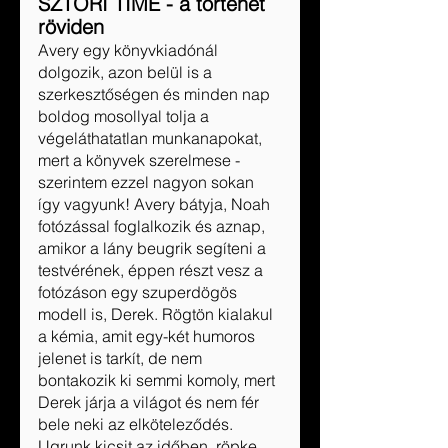
SZTORI TIME - a történet 
röviden
Avery egy könyvkiadónál 
dolgozik, azon belül is a 
szerkesztőségen és minden nap 
boldog mosollyal tolja a 
végeláthatatlan munkanapokat, 
mert a könyvek szerelmese - 
szerintem ezzel nagyon sokan 
így vagyunk! Avery bátyja, Noah 
fotózással foglalkozik és aznap, 
amikor a lány beugrik segíteni a 
testvérének, éppen részt vesz a 
fotózáson egy szuperdögös 
modell is, Derek. Rögtön kialakul 
a kémia, amit egy-két humoros 
jelenet is tarkít, de nem 
bontakozik ki semmi komoly, mert 
Derek járja a világot és nem fér 
bele neki az elköteleződés. 
Ugrunk kicsit az időben, röpke 