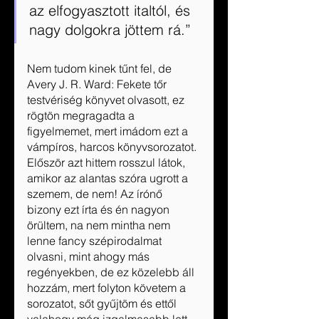
az elfogyasztott italtól, és 
nagy dolgokra jöttem rá.”
Nem tudom kinek tűnt fel, de 
Avery J. R. Ward: Fekete tőr 
testvériség könyvet olvasott, ez 
rögtön megragadta a 
figyelmemet, mert imádom ezt a 
vámpíros, harcos könyvsorozatot. 
Először azt hittem rosszul látok, 
amikor az alantas szóra ugrott a 
szemem, de nem! Az írónő 
bizony ezt írta és én nagyon 
örültem, na nem mintha nem 
lenne fancy szépirodalmat 
olvasni, mint ahogy más 
regényekben, de ez közelebb áll 
hozzám, mert folyton követem a 
sorozatot, sőt gyűjtöm és ettől 
valahogy még izgalmasabb lett 