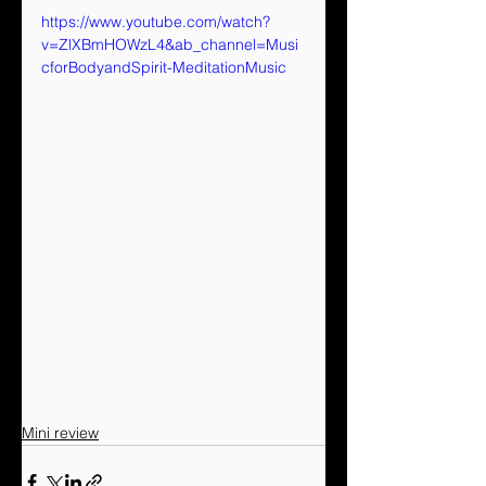
https://www.youtube.com/watch?
v=ZlXBmHOWzL4&ab_channel=Musi
cforBodyandSpirit-MeditationMusic
Mini review